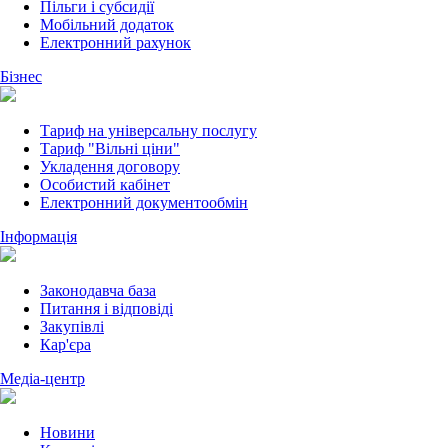
Пільги і субсидії
Мобільний додаток
Електронний рахунок
Бізнес
Тариф на універсальну послугу
Тариф "Вільні ціни"
Укладення договору
Особистий кабінет
Електронний документообмін
Інформація
Законодавча база
Питання і відповіді
Закупівлі
Кар'єра
Медіа-центр
Новини