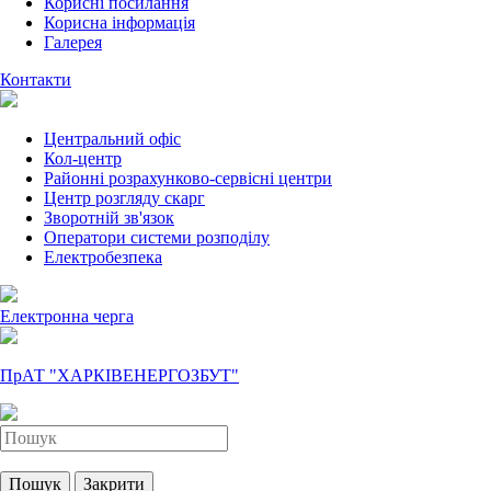
Корисні посилання
Корисна інформація
Галерея
Контакти
Центральний офіс
Кол-центр
Районні розрахунково-сервісні центри
Центр розгляду скарг
Зворотній зв'язок
Оператори системи розподілу
Електробезпека
Електронна черга
ПрАТ "ХАРКІВЕНЕРГОЗБУТ"
Пошук
Закрити