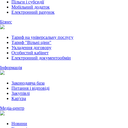
Пільги і субсидії
Мобільний додаток
Електронний рахунок
Бізнес
Тариф на універсальну послугу
Тариф "Вільні ціни"
Укладення договору
Особистий кабінет
Електронний документообмін
Інформація
Законодавча база
Питання і відповіді
Закупівлі
Кар'єра
Медіа-центр
Новини