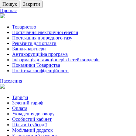
Пошук
Закрити
Про нас
Товариство
Постачання електричної енергії
Постачання природного газу
Реквізити для оплати
Банки-партнери
Антикорупційна програма
Інформація для акціонерів і стейкхолдерів
Показники Товариства
Політика конфіденційності
Населення
Тарифи
Зелений тариф
Оплата
Укладення договору
Особистий кабінет
Пільги і субсидії
Мобільний додаток
Електронний рахунок