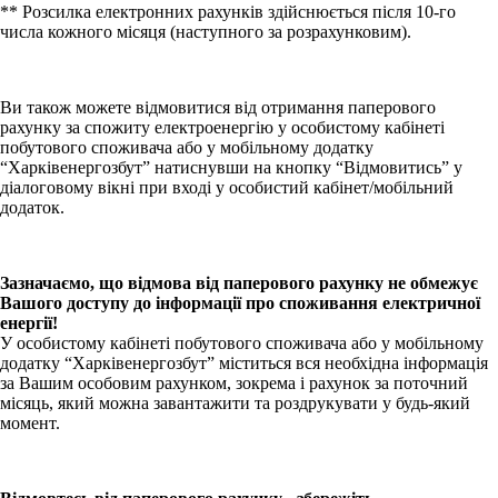
** Розсилка електронних рахунків здійснюється після 10-го
числа кожного місяця (наступного за розрахунковим).
Ви також можете відмовитися від отримання паперового
рахунку за спожиту електроенергію у особистому кабінеті
побутового споживача або у мобільному додатку
“Харківенергозбут” натиснувши на кнопку “Відмовитись” у
діалоговому вікні при вході у особистий кабінет/мобільний
додаток.
Зазначаємо, що відмова від паперового рахунку не обмежує
Вашого доступу до інформації про споживання електричної
енергії!
У особистому кабінеті побутового споживача або у мобільному
додатку “Харківенергозбут” міститься вся необхідна інформація
за Вашим особовим рахунком, зокрема і рахунок за поточний
місяць, який можна завантажити та роздрукувати у будь-який
момент.