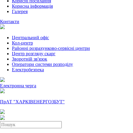
Корисні посилання
Корисна інформація
Галерея
Контакти
Центральний офіс
Кол-центр
Районні розрахунково-сервісні центри
Центр розгляду скарг
Зворотній зв'язок
Оператори системи розподілу
Електробезпека
Електронна черга
ПрАТ "ХАРКІВЕНЕРГОЗБУТ"