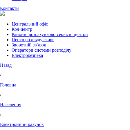
Контакти
Центральний офіс
Кол-центр
Районні розрахунково-сервісні центри
Центр розгляду скарг
Зворотній зв'язок
Оператори системи розподілу
Електробезпека
Назад
/
Головна
/
Населення
/
Електронний рахунок