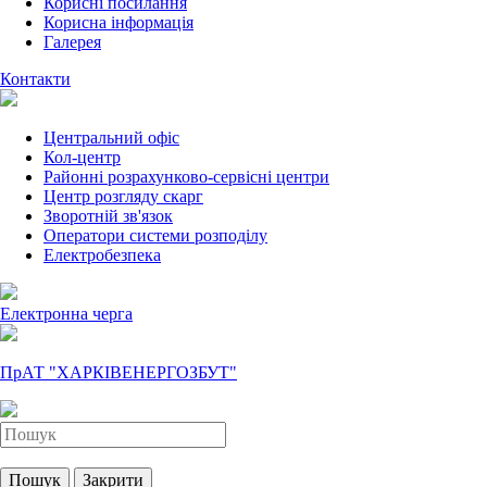
Корисні посилання
Корисна інформація
Галерея
Контакти
Центральний офіс
Кол-центр
Районні розрахунково-сервісні центри
Центр розгляду скарг
Зворотній зв'язок
Оператори системи розподілу
Електробезпека
Електронна черга
ПрАТ "ХАРКІВЕНЕРГОЗБУТ"
Пошук
Закрити