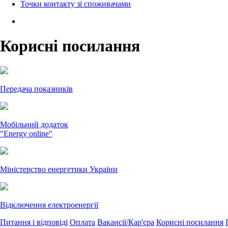
Точки контакту зі споживачами
Корисні посилання
Передача показників
Мобільний додаток
"Energy online"
Міністерство енергетики України
Відключення електроенергії
Питання і відповіді
Оплата
Вакансії/Кар'єра
Корисні посилання