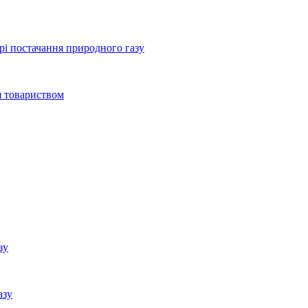
ері постачання природного газу
я товариством
зу
азу