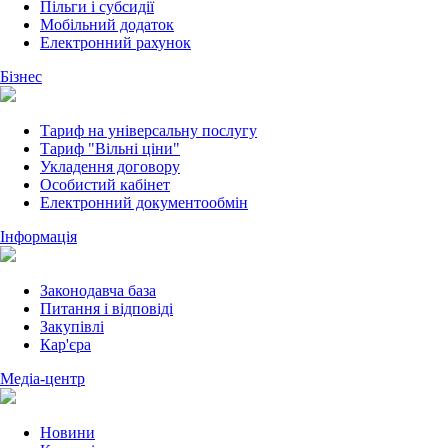
Пільги і субсидії
Мобільний додаток
Електронний рахунок
Бізнес
Тариф на універсальну послугу
Тариф "Вільні ціни"
Укладення договору
Особистий кабінет
Електронний документообмін
Інформація
Законодавча база
Питання і відповіді
Закупівлі
Кар'єра
Медіа-центр
Новини