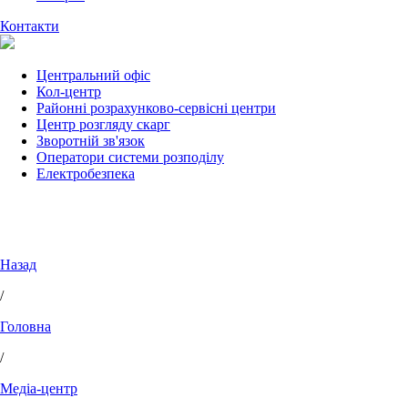
Контакти
Центральний офіс
Кол-центр
Районні розрахунково-сервісні центри
Центр розгляду скарг
Зворотній зв'язок
Оператори системи розподілу
Електробезпека
Назад
/
Головна
/
Медіа-центр