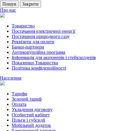
Пошук
Закрити
Про нас
Товариство
Постачання електричної енергії
Постачання природного газу
Реквізити для оплати
Банки-партнери
Антикорупційна програма
Інформація для акціонерів і стейкхолдерів
Показники Товариства
Політика конфіденційності
Населення
Тарифи
Зелений тариф
Оплата
Укладення договору
Особистий кабінет
Пільги і субсидії
Мобільний додаток
Електронний рахунок