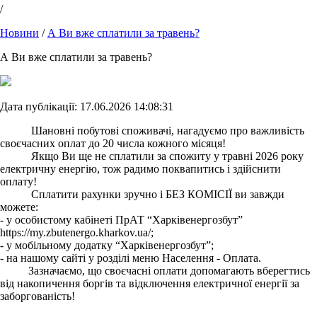
/
Новини
/
А Ви вже сплатили за травень?
А Ви вже сплатили за травень?
Дата публікації: 17.06.2026 14:08:31
Шановні побутові споживачі, нагадуємо про важливість
своєчасних оплат до 20 числа кожного місяця!
Якщо Ви ще не сплатили за спожиту у травні 2026 року
електричну енергію, тож радимо поквапитись і здійснити
оплату!
Сплатити рахунки зручно і БЕЗ КОМІСІЇ ви завжди
можете:
- у особистому кабінеті ПрАТ “Харківенергозбут”
https://my.zbutenergo.kharkov.ua/;
- у мобільному додатку “Харківенергозбут”;
- на нашому сайті у розділі меню Населення - Оплата.
Зазначаємо, що своєчасні оплати допомагають вберегтись
від накопичення боргів та відключення електричної енергії за
заборгованість!