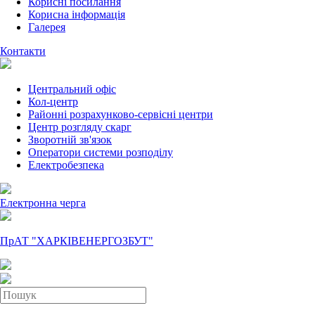
Корисні посилання
Корисна інформація
Галерея
Контакти
Центральний офіс
Кол-центр
Районні розрахунково-сервісні центри
Центр розгляду скарг
Зворотній зв'язок
Оператори системи розподілу
Електробезпека
Електронна черга
ПрАТ "ХАРКІВЕНЕРГОЗБУТ"