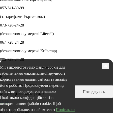
057-341-39-99
(за тарифами Укртелеком)
073-728-24-28
(безкоштовно у мережі Lifecell)
067-728-24-28
(безкоштовно у мережі Київстар)
095-728-24-28
✖
Ми використовуємо файли cookie для
(безкоштовно у мережі Vodafon)
забезпечення максимальної зручності
Email:
користування нашим сайтом та аналізу
callcenter@zbutenergo.kharkov.ua
його роботи. Продовжуючи перегляд
сайту, ви погоджуєтеся з нашою
Погоджуюсь
Ми у соціальних мережах
Політикою конфіденційності та
використанням файлів cookie. Щоб
дізнатися більше, ознайомтеся з
Політикою
Мобільні додатки