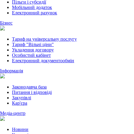
Пільги і субсидії
Мобільний додаток
Електронний рахунок
Бізнес
Тариф на універсальну послугу
Тариф "Вільні ціни"
Укладення договору
Особистий кабінет
Електронний документообмін
Інформація
Законодавча база
Питання і відповіді
Закупівлі
Кар'єра
Медіа-центр
Новини