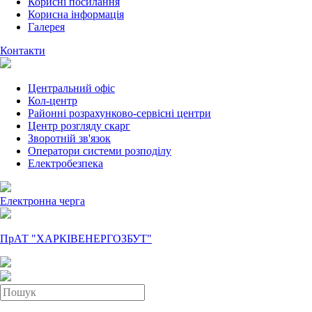
Корисні посилання
Корисна інформація
Галерея
Контакти
Центральний офіс
Кол-центр
Районні розрахунково-сервісні центри
Центр розгляду скарг
Зворотній зв'язок
Оператори системи розподілу
Електробезпека
Електронна черга
ПрАТ "ХАРКІВЕНЕРГОЗБУТ"