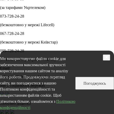
(за тарифами Укртелеком)
073-728-24-28
(безкоштовно у мережі Lifecell)
067-728-24-28
(безкоштовно у мережі Київстар)
095-728-24-28
✖
Ми використовуємо файли cookie для
(безкоштовно у мережі Vodafon)
забезпечення максимальної зручності
Email:
користування нашим сайтом та аналізу
callcenter@zbutenergo.kharkov.ua
його роботи. Продовжуючи перегляд
сайту, ви погоджуєтеся з нашою
Погоджуюсь
Ми у соціальних мережах
Політикою конфіденційності та
використанням файлів cookie. Щоб
дізнатися більше, ознайомтеся з
Політикою
Мобільні додатки
конфіденційності