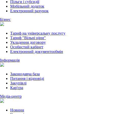
Пільги і субсидії
Мобільний додаток
Електронний рахунок
Бізнес
Тариф на універсальну послугу
Тариф "Вільні ціни"
Укладення договору
Особистий кабінет
Електронний документообмін
Інформація
Законодавча база
Питання і відповіді
Закупівлі
Кар'єра
Медіа-центр
Новини