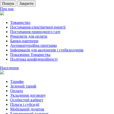
Пошук
Закрити
Про нас
Товариство
Постачання електричної енергії
Постачання природного газу
Реквізити для оплати
Банки-партнери
Антикорупційна програма
Інформація для акціонерів і стейкхолдерів
Показники Товариства
Політика конфіденційності
Населення
Тарифи
Зелений тариф
Оплата
Укладення договору
Особистий кабінет
Пільги і субсидії
Мобільний додаток
Електронний рахунок