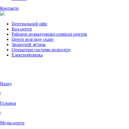
Контакти
Центральний офіс
Кол-центр
Районні розрахунково-сервісні центри
Центр розгляду скарг
Зворотній зв'язок
Оператори системи розподілу
Електробезпека
Назад
/
Головна
/
Медіа-центр