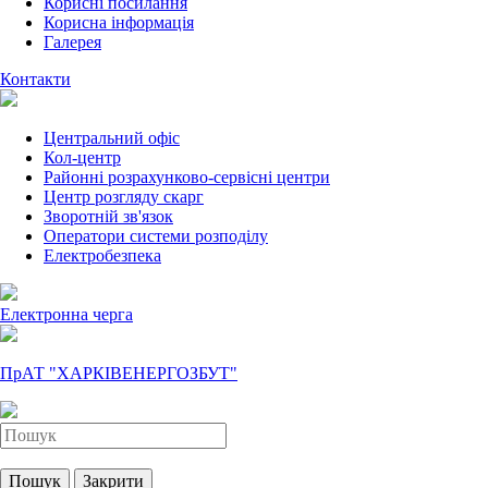
Корисні посилання
Корисна інформація
Галерея
Контакти
Центральний офіс
Кол-центр
Районні розрахунково-сервісні центри
Центр розгляду скарг
Зворотній зв'язок
Оператори системи розподілу
Електробезпека
Електронна черга
ПрАТ "ХАРКІВЕНЕРГОЗБУТ"
Пошук
Закрити