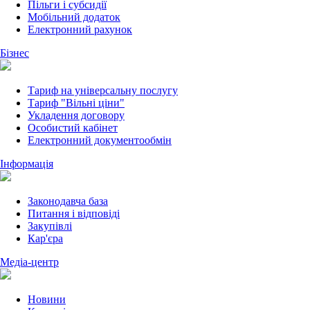
Пільги і субсидії
Мобільний додаток
Електронний рахунок
Бізнес
Тариф на універсальну послугу
Тариф "Вільні ціни"
Укладення договору
Особистий кабінет
Електронний документообмін
Інформація
Законодавча база
Питання і відповіді
Закупівлі
Кар'єра
Медіа-центр
Новини