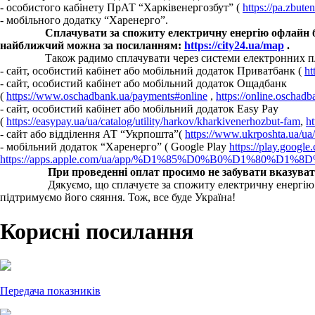
- особистого кабінету ПрАТ “Харківенергозбут” (
https://pa.zbute
- мобільного додатку “Харенерго”.
Сплачувати за спожиту електричну енергію офлайн бе
найближчий можна за посиланням:
https://city24.ua/map
.
Також радимо сплачувати через системи електронних плат
- сайт, особистий кабінет або мобільний додаток Приватбанк (
ht
- сайт, особистий кабінет або мобільний додаток Ощадбанк
(
https://www.oschadbank.ua/payments#online
,
https://online.oschad
- сайт, особистий кабінет або мобільний додаток Easy Pay
(
https://easypay.ua/ua/catalog/utility/harkov/kharkivenerhozbut-fam
,
ht
- сайт або відділення АТ “Укрпошта”(
https://www.ukrposhta.ua/ua/
- мобільний додаток “Харенерго” ( Google Play
https://play.googl
https://apps.apple.com/ua/app/%D1%85%D0%B0%D1%80%
При проведенні оплат просимо не забувати вказувати
Дякуємо, що сплачуєте за спожиту електричну енергію! Пам'ят
підтримуємо його сяяння. Тож, все буде Україна!
Корисні посилання
Передача показників