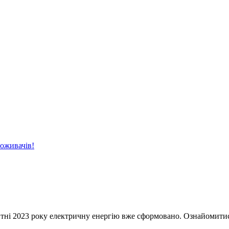
поживачів!
023 року електричну енергію вже сформовано. Ознайомитись з