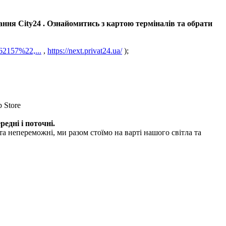
ання City24 . Ознайомитись з картою терміналів та обрати
62157%22,...
,
https://next.privat24.ua/
);
 Store
едні і поточні.
епереможні, ми разом стоїмо на варті нашого світла та