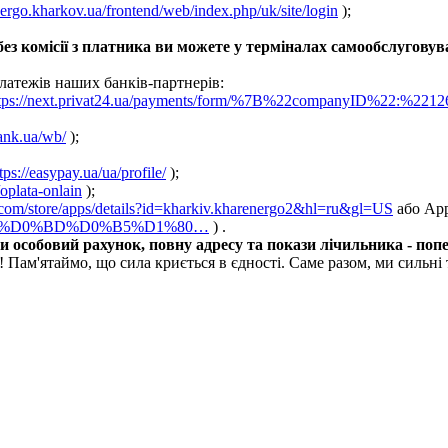
nergo.kharkov.ua/frontend/web/index.php/uk/site/login
);
з комісії з платника ви можете у терміналах самообслуговув
ежів наших банків-партнерів:
tps://next.privat24.ua/payments/form/%7B%22companyID%22:%2212
bank.ua/wb/
);
tps://easypay.ua/ua/profile/
);
oplata-onlain
);
e.com/store/apps/details?id=kharkiv.kharenergo2&hl=ru&gl=US
або App
D1%8D%D0%BD%D0%B5%D1%80…
) .
 особовий рахунок, повну адресу та покази лічильника - попер
аймо, що сила криється в єдності. Саме разом, ми сильні та н