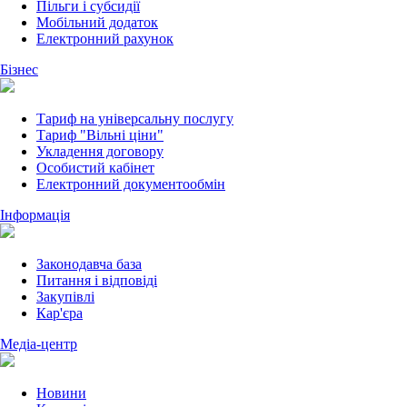
Пільги і субсидії
Мобільний додаток
Електронний рахунок
Бізнес
Тариф на універсальну послугу
Тариф "Вільні ціни"
Укладення договору
Особистий кабінет
Електронний документообмін
Інформація
Законодавча база
Питання і відповіді
Закупівлі
Кар'єра
Медіа-центр
Новини