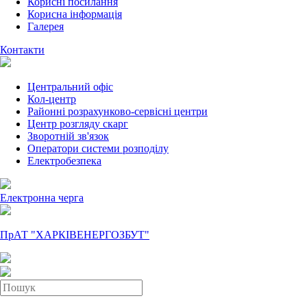
Корисні посилання
Корисна інформація
Галерея
Контакти
Центральний офіс
Кол-центр
Районні розрахунково-сервісні центри
Центр розгляду скарг
Зворотній зв'язок
Оператори системи розподілу
Електробезпека
Електронна черга
ПрАТ "ХАРКІВЕНЕРГОЗБУТ"