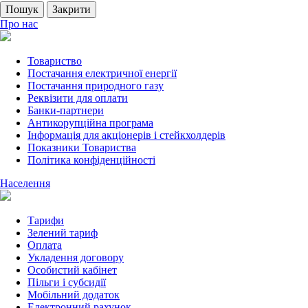
Пошук
Закрити
Про нас
Товариство
Постачання електричної енергії
Постачання природного газу
Реквізити для оплати
Банки-партнери
Антикорупційна програма
Інформація для акціонерів і стейкхолдерів
Показники Товариства
Політика конфіденційності
Населення
Тарифи
Зелений тариф
Оплата
Укладення договору
Особистий кабінет
Пільги і субсидії
Мобільний додаток
Електронний рахунок