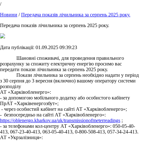
/
Новини
/
Передача показів лічильника за серпень 2025 року.
Передача показів лічильника за серпень 2025 року.
Дата публікації: 01.09.2025 09:39:23
Шановні споживачі, для проведення правильного
розрахунку за спожиту електричну енергію просимо вас
передати покази лічильника за серпень 2025 року.
Покази лічильника за серпень необхідно надати у період
з 30 серпня до 3 вересня (включно) вашому оператору системи
розподілу
АТ «Харківобленерго»:
- за допомогою мобільного додатку або особистого кабінету
ПрАТ «Харківенергозбут»;
- через особистий кабінет на сайті АТ «Харківобленерго»;
- безпосередньо на сайті АТ «Харківобленерго»:
https://oblenergo.kharkov.ua/uk/transmissionofmeterreadings
;
- за телефонами кол-центру АТ «Харківобленерго»: 050-05-40-
413, 067-23-40-413, 063-05-40-413, 0-800-508-413, 057-34-24-413.
АТ «Укрзалізниця»: