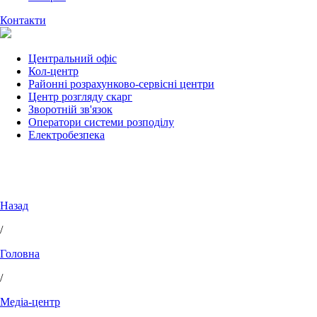
Контакти
Центральний офіс
Кол-центр
Районні розрахунково-сервісні центри
Центр розгляду скарг
Зворотній зв'язок
Оператори системи розподілу
Електробезпека
Назад
/
Головна
/
Медіа-центр