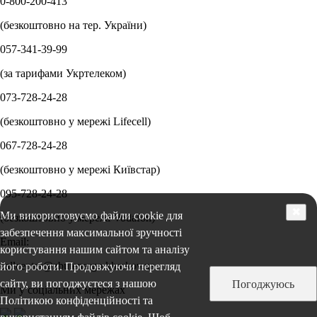
0-800-200-413
(безкоштовно на тер. України)
057-341-39-99
(за тарифами Укртелеком)
073-728-24-28
(безкоштовно у мережі Lifecell)
067-728-24-28
(безкоштовно у мережі Київстар)
095-728-24-28
✖
Ми використовуємо файли cookie для
(безкоштовно у мережі Vodafon)
забезпечення максимальної зручності
Email:
користування нашим сайтом та аналізу
callcenter@zbutenergo.kharkov.ua
його роботи. Продовжуючи перегляд
сайту, ви погоджуєтеся з нашою
Погоджуюсь
Ми у соціальних мережах
Політикою конфіденційності та