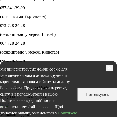
057-341-39-99
(за тарифами Укртелеком)
073-728-24-28
(безкоштовно у мережі Lifecell)
067-728-24-28
(безкоштовно у мережі Київстар)
095-728-24-28
✖
Ми використовуємо файли cookie для
(безкоштовно у мережі Vodafon)
забезпечення максимальної зручності
Email:
користування нашим сайтом та аналізу
callcenter@zbutenergo.kharkov.ua
його роботи. Продовжуючи перегляд
сайту, ви погоджуєтеся з нашою
Погоджуюсь
Ми у соціальних мережах
Політикою конфіденційності та
використанням файлів cookie. Щоб
дізнатися більше, ознайомтеся з
Політикою
Мобільні додатки