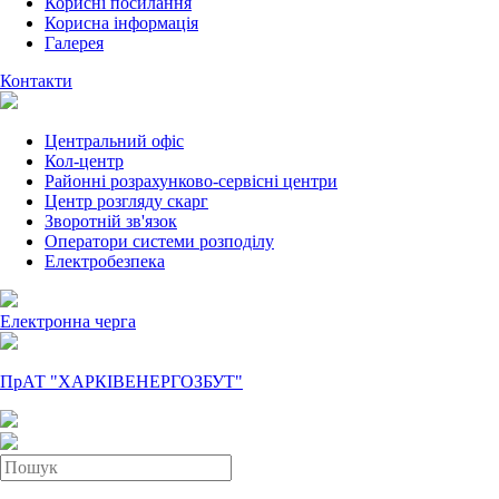
Корисні посилання
Корисна інформація
Галерея
Контакти
Центральний офіс
Кол-центр
Районні розрахунково-сервісні центри
Центр розгляду скарг
Зворотній зв'язок
Оператори системи розподілу
Електробезпека
Електронна черга
ПрАТ "ХАРКІВЕНЕРГОЗБУТ"