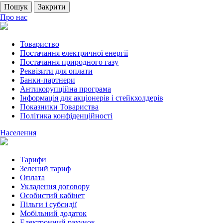
Пошук
Закрити
Про нас
Товариство
Постачання електричної енергії
Постачання природного газу
Реквізити для оплати
Банки-партнери
Антикорупційна програма
Інформація для акціонерів і стейкхолдерів
Показники Товариства
Політика конфіденційності
Населення
Тарифи
Зелений тариф
Оплата
Укладення договору
Особистий кабінет
Пільги і субсидії
Мобільний додаток
Електронний рахунок