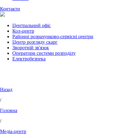
Контакти
Центральний офіс
Кол-центр
Районні розрахунково-сервісні центри
Центр розгляду скарг
Зворотній зв'язок
Оператори системи розподілу
Електробезпека
Назад
/
Головна
/
Медіа-центр