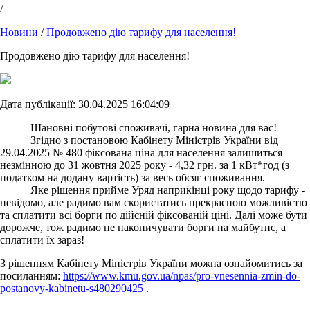
/
Новини
/
Продовжено дію тарифу для населення!
Продовжено дію тарифу для населення!
Дата публікації: 30.04.2025 16:04:09
Шановні побутові споживачі, гарна новина для вас!
Згідно з постановою Кабінету Міністрів України від
29.04.2025 № 480 фіксована ціна для населення залишиться
незмінною до 31 жовтня 2025 року - 4,32 грн. за 1 кВт*год (з
податком на додану вартість) за весь обсяг споживання.
Яке рішення прийме Уряд наприкінці року щодо тарифу -
невідомо, але радимо вам скористатись прекрасною можливістю
та сплатити всі борги по дійсній фіксованій ціні. Далі може бути
дорожче, тож радимо не накопичувати борги на майбутнє, а
сплатити їх зараз!
З рішенням Кабінету Міністрів України можна ознайомитись за
посиланням:
https://www.kmu.gov.ua/npas/pro-vnesennia-zmin-do-
postanovy-kabinetu-s480290425
.