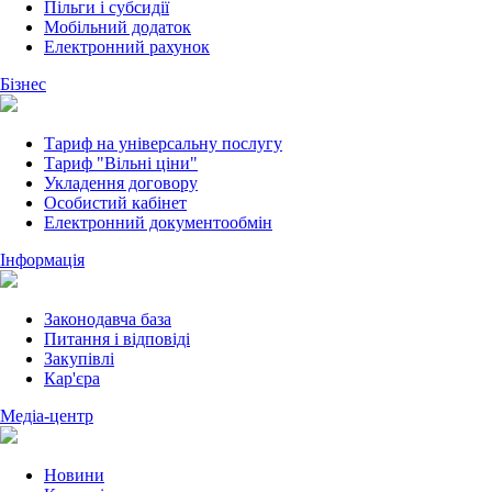
Пільги і субсидії
Мобільний додаток
Електронний рахунок
Бізнес
Тариф на універсальну послугу
Тариф "Вільні ціни"
Укладення договору
Особистий кабінет
Електронний документообмін
Інформація
Законодавча база
Питання і відповіді
Закупівлі
Кар'єра
Медіа-центр
Новини