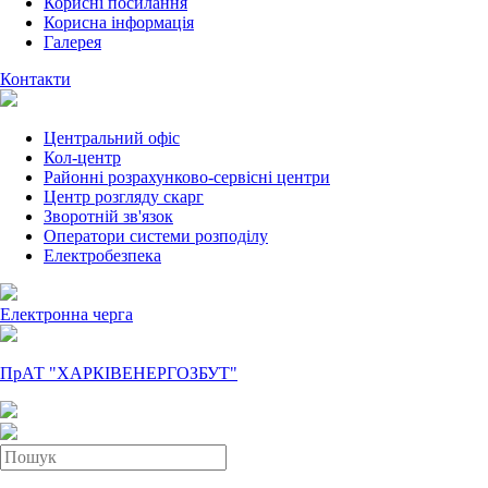
Корисні посилання
Корисна інформація
Галерея
Контакти
Центральний офіс
Кол-центр
Районні розрахунково-сервісні центри
Центр розгляду скарг
Зворотній зв'язок
Оператори системи розподілу
Електробезпека
Електронна черга
ПрАТ "ХАРКІВЕНЕРГОЗБУТ"