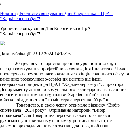
/
Новини
/
Урочисте святкування Дня Енергетика в ПрАТ
“Харківенергозбут”!
Урочисте святкування Дня Енергетика в ПрАТ
“Харківенергозбут”!
Дата публікації: 23.12.2024 14:18:16
20 грудня у Товаристві пройшов урочистий захід, з
нагоди святкування професійного свята - Дня Енергетика! Було
проведено церемонію нагородження фахівців головного офісу та
районних розрахунково-сервісних центрів від імені
генерального директора ПрАТ “Харківенергозбут”, директора
Департаменту житлово-комунального господарства та паливно-
енергетичного комплексу, голови Харківської обласної
військової адміністрації та міністра енергетики України.
Товариство, в свою чергу, отримало відзнаку “Вибір
споживача - 2024 року”. Отримання нагороди “Вибір
споживача” для Товариства черговий доказ того, що ми
рухаємось у правильному напрямку, розвиваємось та, не
даремно, докладаємо чимало зусиль для того, щоб наші