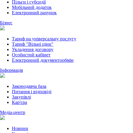
Пільги і субсидії
Мобільний додаток
Електронний рахунок
Бізнес
Тариф на універсальну послугу
Тариф "Вільні ціни"
Укладення договору
Особистий кабінет
Електронний документообмін
Інформація
Законодавча база
Питання і відповіді
Закупівлі
Кар'єра
Медіа-центр
Новини