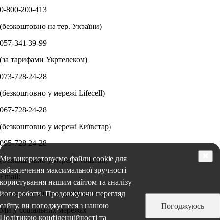
0-800-200-413
(безкоштовно на тер. України)
057-341-39-99
(за тарифами Укртелеком)
073-728-24-28
(безкоштовно у мережі Lifecell)
067-728-24-28
(безкоштовно у мережі Київстар)
095-728-24-28
✖
Ми використовуємо файли cookie для
(безкоштовно у мережі Vodafon)
забезпечення максимальної зручності
Email:
користування нашим сайтом та аналізу
callcenter@zbutenergo.kharkov.ua
його роботи. Продовжуючи перегляд
сайту, ви погоджуєтеся з нашою
Погоджуюсь
Ми у соціальних мережах
Політикою конфіденційності та