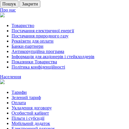
Пошук
Закрити
Про нас
Товариство
Постачання електричної енергії
Постачання природного газу
Реквізити для оплати
Банки-партнери
Антикорупційна програма
Інформація для акціонерів і стейкхолдерів
Показники Товариства
Політика конфіденційності
Населення
Тарифи
Зелений тариф
Оплата
Укладення договору
Особистий кабінет
Пільги і субсидії
Мобільний додаток
Електронний рахунок