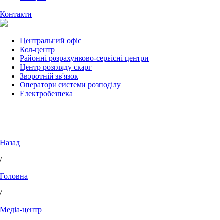
Контакти
Центральний офіс
Кол-центр
Районні розрахунково-сервісні центри
Центр розгляду скарг
Зворотній зв'язок
Оператори системи розподілу
Електробезпека
Назад
/
Головна
/
Медіа-центр