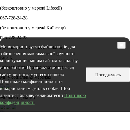
(безкоштовно у мережі Lifecell)
067-728-24-28
(безкоштовно у мережі Київстар)
095-728-24-28
✖
Ми використовуємо файли cookie для
(безкоштовно у мережі Vodafon)
забезпечення максимальної зручності
Email:
користування нашим сайтом та аналізу
callcenter@zbutenergo.kharkov.ua
його роботи. Продовжуючи перегляд
сайту, ви погоджуєтеся з нашою
Погоджуюсь
Ми у соціальних мережах
Політикою конфіденційності та
використанням файлів cookie. Щоб
дізнатися більше, ознайомтеся з
Політикою
Мобільні додатки
конфіденційності
2026 Kharkivenergozbut. All Rights Reserved