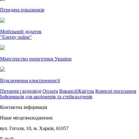
Передача показників
Мобільний додаток
"Energy online"
Міністерство енергетики України
Відключення електроенергії
Питання і відповіді
Оплата
Вакансії/Кар'єра
Корисні посилання
Інформація для акціонерів та стейкхолдерів
Контактна інформація
Наше місцезнаходження:
вул. Гоголя, 10, м. Харків, 61057
E-mail: