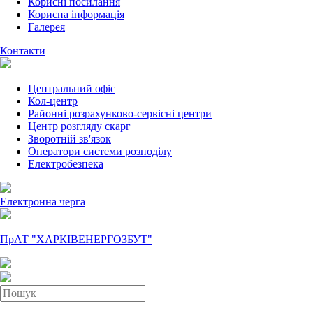
Корисні посилання
Корисна інформація
Галерея
Контакти
Центральний офіс
Кол-центр
Районні розрахунково-сервісні центри
Центр розгляду скарг
Зворотній зв'язок
Оператори системи розподілу
Електробезпека
Електронна черга
ПрАТ "ХАРКІВЕНЕРГОЗБУТ"