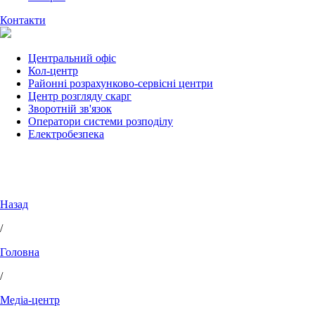
Контакти
Центральний офіс
Кол-центр
Районні розрахунково-сервісні центри
Центр розгляду скарг
Зворотній зв'язок
Оператори системи розподілу
Електробезпека
Назад
/
Головна
/
Медіа-центр