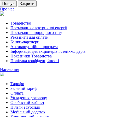
Пошук
Закрити
Про нас
Товариство
Постачання електричної енергії
Постачання природного газу
Реквізити для оплати
Банки-партнери
Антикорупційна програма
Інформація для акціонерів і стейкхолдерів
Показники Товариства
Політика конфіденційності
Населення
Тарифи
Зелений тариф
Оплата
Укладення договору
Особистий кабінет
Пільги і субсидії
Мобільний додаток
Електронний рахунок