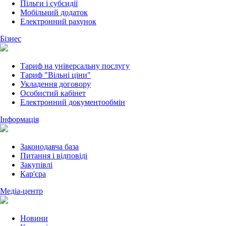
Пільги і субсидії
Мобільний додаток
Електронний рахунок
Бізнес
Тариф на універсальну послугу
Тариф "Вільні ціни"
Укладення договору
Особистий кабінет
Електронний документообмін
Інформація
Законодавча база
Питання і відповіді
Закупівлі
Кар'єра
Медіа-центр
Новини