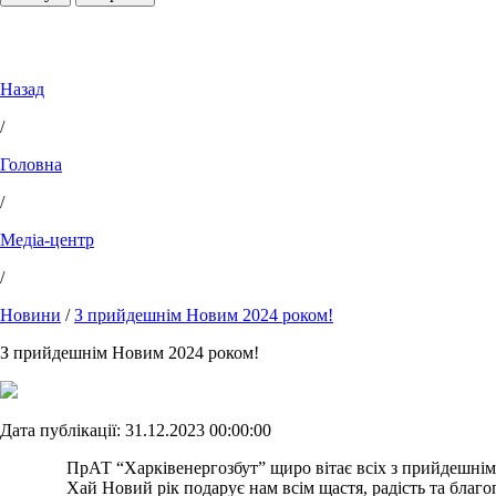
Назад
/
Головна
/
Медіа-центр
/
Новини
/
З прийдешнім Новим 2024 роком!
З прийдешнім Новим 2024 роком!
Дата публікації: 31.12.2023 00:00:00
ПрАТ “Харківенергозбут” щиро вітає всіх з прийдешнім 
Хай Новий рік подарує нам всім щастя, радість та благополуч