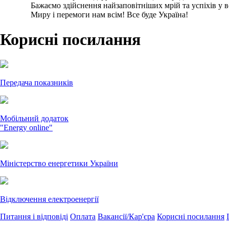
Бажаємо здійснення найзаповітніших мрій та успіхів у вс
Миру і перемоги нам всім! Все буде Україна!
Корисні посилання
Передача показників
Мобільний додаток
"Energy online"
Міністерство енергетики України
Відключення електроенергії
Питання і відповіді
Оплата
Вакансії/Кар'єра
Корисні посилання