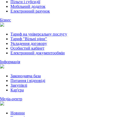
Пільги і субсидії
Мобільний додаток
Електронний рахунок
Бізнес
Тариф на універсальну послугу
Тариф "Вільні ціни"
Укладення договору
Особистий кабінет
Електронний документообмін
Інформація
Законодавча база
Питання і відповіді
Закупівлі
Кар'єра
Медіа-центр
Новини