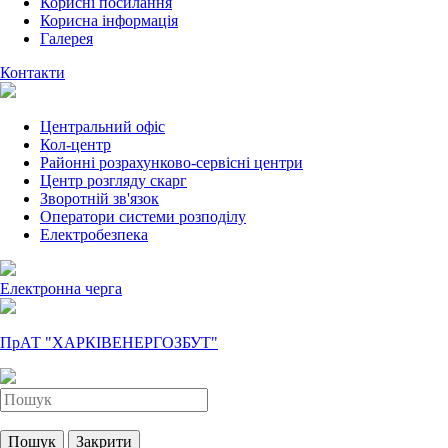
Корисні посилання
Корисна інформація
Галерея
Контакти
Центральний офіс
Кол-центр
Районні розрахунково-сервісні центри
Центр розгляду скарг
Зворотній зв'язок
Оператори системи розподілу
Електробезпека
Електронна черга
ПрАТ "ХАРКІВЕНЕРГОЗБУТ"
Пошук
Закрити