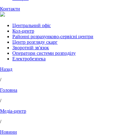
Контакти
Центральний офіс
Кол-центр
Районні розрахунково-сервісні центри
Центр розгляду скарг
Зворотній зв'язок
Оператори системи розподілу
Електробезпека
Назад
/
Головна
/
Медіа-центр
/
Новини