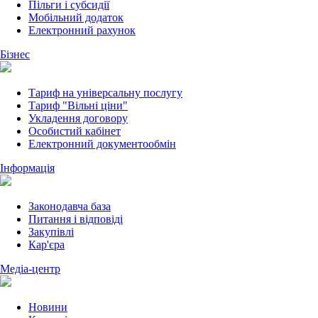
Пільги і субсидії
Мобільний додаток
Електронний рахунок
Бізнес
Тариф на універсальну послугу
Тариф "Вільні ціни"
Укладення договору
Особистий кабінет
Електронний документообмін
Інформація
Законодавча база
Питання і відповіді
Закупівлі
Кар'єра
Медіа-центр
Новини