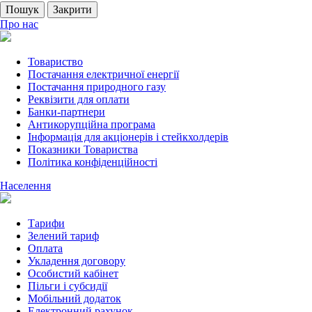
Пошук
Закрити
Про нас
Товариство
Постачання електричної енергії
Постачання природного газу
Реквізити для оплати
Банки-партнери
Антикорупційна програма
Інформація для акціонерів і стейкхолдерів
Показники Товариства
Політика конфіденційності
Населення
Тарифи
Зелений тариф
Оплата
Укладення договору
Особистий кабінет
Пільги і субсидії
Мобільний додаток
Електронний рахунок