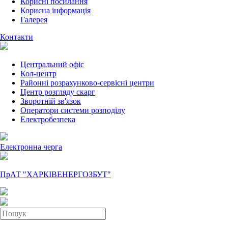
Корисні посилання
Корисна інформація
Галерея
Контакти
Центральний офіс
Кол-центр
Районні розрахунково-сервісні центри
Центр розгляду скарг
Зворотній зв'язок
Оператори системи розподілу
Електробезпека
Електронна черга
ПрАТ "ХАРКІВЕНЕРГОЗБУТ"