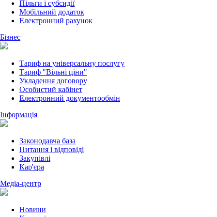
Пільги і субсидії
Мобільний додаток
Електронний рахунок
Бізнес
Тариф на універсальну послугу
Тариф "Вільні ціни"
Укладення договору
Особистий кабінет
Електронний документообмін
Інформація
Законодавча база
Питання і відповіді
Закупівлі
Кар'єра
Медіа-центр
Новини