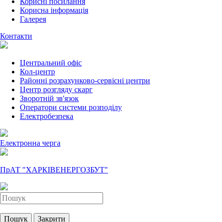
Корисні посилання
Корисна інформація
Галерея
Контакти
Центральний офіс
Кол-центр
Районні розрахунково-сервісні центри
Центр розгляду скарг
Зворотній зв'язок
Оператори системи розподілу
Електробезпека
Електронна черга
ПрАТ "ХАРКІВЕНЕРГОЗБУТ"
Пошук
Закрити