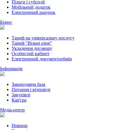
Пільги і субсидії
Мобільний додаток
Електронний рахунок
Бізнес
Тариф на універсальну послугу
Тариф "Вільні ціни"
Укладення договору
Особистий кабінет
Електронний документообмін
Інформація
Законодавча база
Питання і відповіді
Закупівлі
Кар'єра
Медіа-центр
Новини