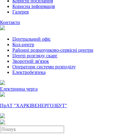
Корисні посилання
Корисна інформація
Галерея
Контакти
Центральний офіс
Кол-центр
Районні розрахунково-сервісні центри
Центр розгляду скарг
Зворотній зв'язок
Оператори системи розподілу
Електробезпека
Електронна черга
ПрАТ "ХАРКІВЕНЕРГОЗБУТ"