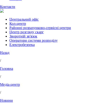
Контакти
Центральний офіс
Кол-центр
Районні розрахунково-сервісні центри
Центр розгляду скарг
Зворотній зв'язок
Оператори системи розподілу
Електробезпека
Назад
/
Головна
/
Медіа-центр
/
Новини