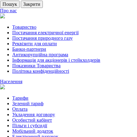
Пошук
Закрити
Про нас
Товариство
Постачання електричної енергії
Постачання природного газу
Реквізити для оплати
Банки-партнери
Антикорупційна програма
Інформація для акціонерів і стейкхолдерів
Показники Товариства
Політика конфіденційності
Населення
Тарифи
Зелений тариф
Оплата
Укладення договору
Особистий кабінет
Пільги і субсидії
Мобільний додаток
Електронний рахунок